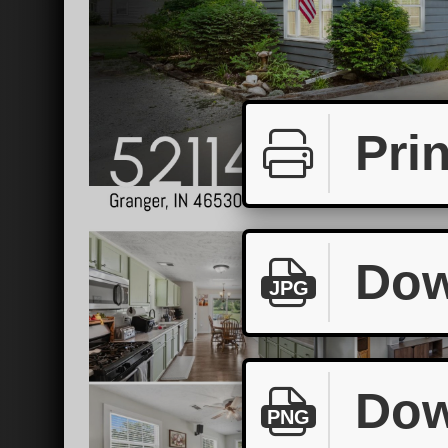
Prin
Dow
JPG
Dow
PNG