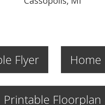
Cassopolis, MI
le Flyer
Home 
Printable Floorplan