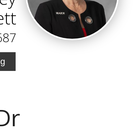
ett
687
ng
Dr