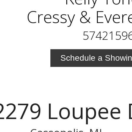
Cressy & Ever
5742159
Schedule a Showi
2279 Loupee 